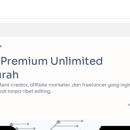
l
I Premium Unlimited
urah
ent creator, affiliate marketer, dan freelancer yang ingi
t tanpa ribet editing.