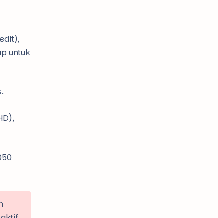
dit),
up untuk
.
HD),
050
n
aktif