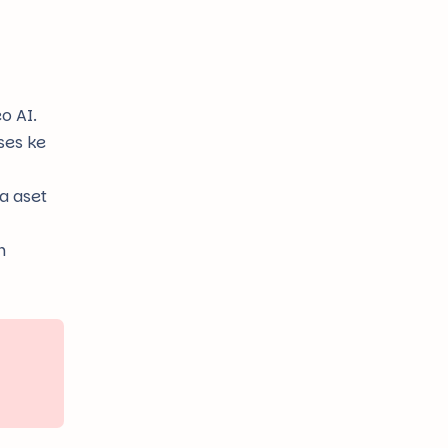
o AI.
ses ke
a aset
n