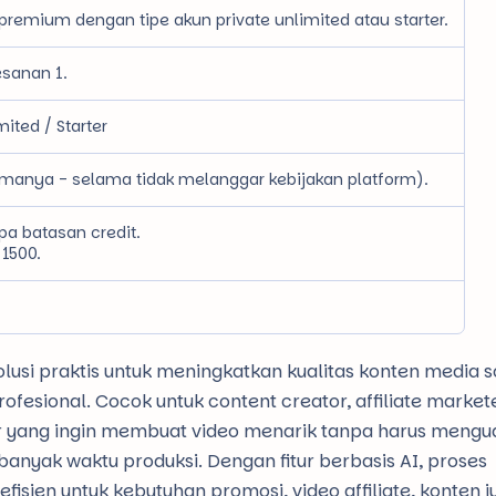
 premium dengan tipe akun private unlimited atau starter.
sanan 1.
ited / Starter
amanya - selama tidak melanggar kebijakan platform).
pa batasan credit.
 1500.
lusi praktis untuk meningkatkan kualitas konten media s
ofesional. Cocok untuk content creator, affiliate markete
er yang ingin membuat video menarik tanpa harus mengu
banyak waktu produksi. Dengan fitur berbasis AI, proses
isien untuk kebutuhan promosi, video affiliate, konten j