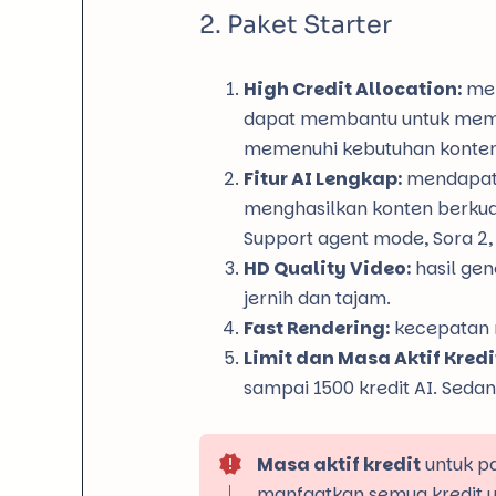
Paket Starter
High Credit Allocation:
men
dapat membantu untuk membua
memenuhi kebutuhan konten 
Fitur AI Lengkap:
mendapatk
menghasilkan konten berkuali
Support agent mode, Sora 2, 
HD Quality Video:
hasil gen
jernih dan tajam.
Fast Rendering:
kecepatan r
Limit dan Masa Aktif Kredi
sampai 1500 kredit AI. Seda
Masa aktif kredit
untuk pa
manfaatkan semua kredit ya