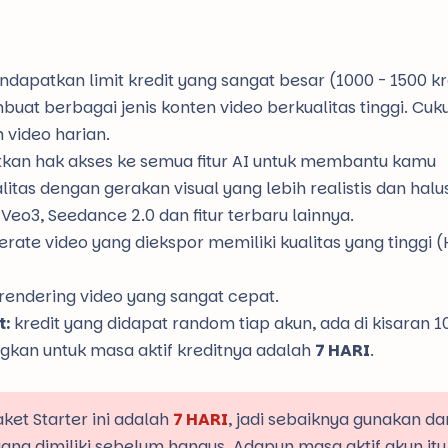
dapatkan limit kredit yang sangat besar (1000 - 1500 kre
t berbagai jenis konten video berkualitas tinggi. Cuk
video harian.
an hak akses ke semua fitur AI untuk membantu kamu
tas dengan gerakan visual yang lebih realistis dan halus
Veo3, Seedance 2.0 dan fitur terbaru lainnya.
erate video yang diekspor memiliki kualitas yang tinggi (
endering video yang sangat cepat.
t:
kredit yang didapat random tiap akun, ada di kisaran 1
ngkan untuk masa aktif kreditnya adalah
7 HARI
.
ket Starter ini adalah
7 HARI
, jadi sebaiknya gunakan da
ng dimiliki sebelum hangus. Adapun masa aktif akun itu 