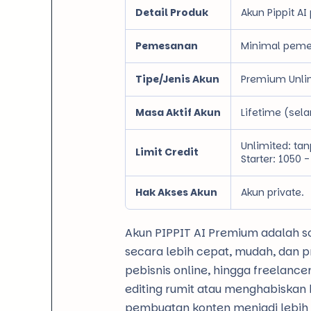
Detail Produk
Akun Pippit AI
Pemesanan
Minimal peme
Tipe/Jenis Akun
Premium Unlim
Masa Aktif Akun
Lifetime (sel
Unlimited: tan
Limit Credit
Starter: 1050 -
Hak Akses Akun
Akun private.
Akun PIPPIT AI Premium adalah so
secara lebih cepat, mudah, dan pr
pebisnis online, hingga freelanc
editing rumit atau menghabiskan 
pembuatan konten menjadi lebih ef