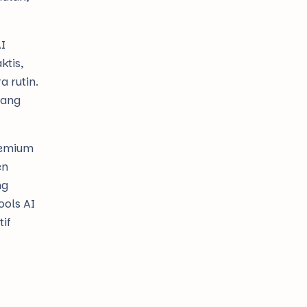
I
tis,
 rutin.
yang
remium
en
ng
ools AI
if